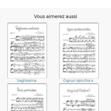
Vous aimerez aussi
Vaghissima
Ognun ripicchia e
sembianza
nicchia ((Stefano
((Stefano
Donaudy))
Donaudy))
Vaghissima
Ognun ripicchia e
sembianza (Stefano
nicchia (Stefano
Donaudy)
Donaudy)
Vorrei poterti
Sorge il sol ! Che fai
odiare ((Stefano
tu ? ((Stefano