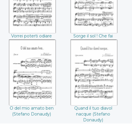
Donaudy))
Donaudy))
Vorrei poterti odiare
Sorge il sol ! Che fai
(Stefano Donaudy)
tu ? (Stefano
Donaudy)
O del mio amato
Quand il tuo diavol
ben ((Stefano
nacque ((Stefano
Donaudy))
Donaudy))
O del mio amato ben
Quand il tuo diavol
(Stefano Donaudy)
nacque (Stefano
Donaudy)