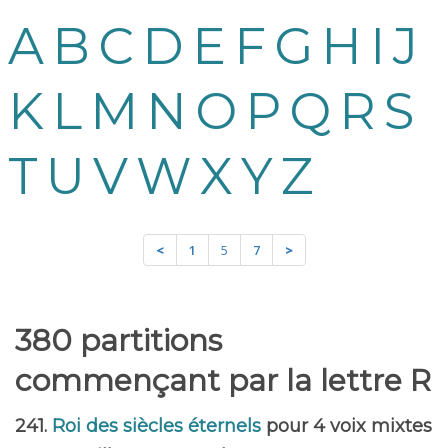
A
B
C
D
E
F
G
H
I
J
K
L
M
N
O
P
Q
R
S
T
U
V
W
X
Y
Z
<
1
5
7
>
380 partitions
commençant par la lettre R
241.
Roi des siècles éternels
pour 4 voix mixtes