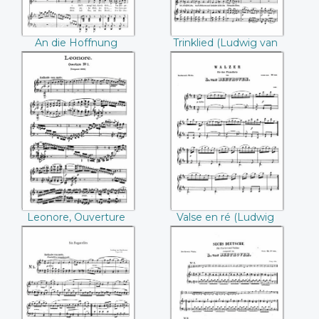
An die Hoffnung
Trinklied (Ludwig van
(Ludwig van
Beethoven)
Beethoven)
Leonore,
Valse en ré
Ouverture N°1
((Ludwig van
((Ludwig van
Beethoven))
Beethoven))
Leonore, Ouverture
Valse en ré (Ludwig
N°1 (Ludwig van
van Beethoven)
Beethoven)
Six bagatelles op.
Six danses pour
126 ((Ludwig van
violon et piano
Beethoven))
((Ludwig van