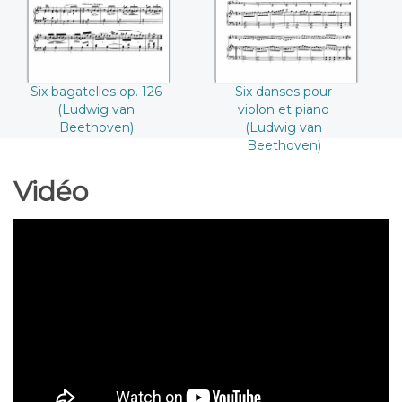
Beethoven))
Six bagatelles op. 126
Six danses pour
(Ludwig van
violon et piano
Beethoven)
(Ludwig van
Beethoven)
Vidéo