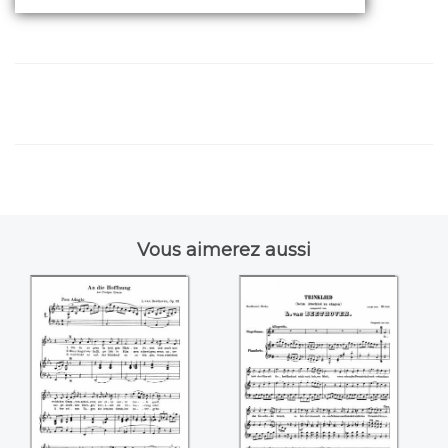
Vous aimerez aussi
An die Hoffnung
Trinklied ((Ludwig
((Ludwig van
van Beethoven))
Beethoven))