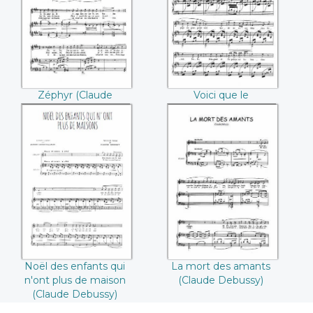
Debussy))
printemps ((Claude
Debussy))
Zéphyr (Claude
Voici que le
Debussy)
printemps (Claude
Debussy)
Noël des enfants
La mort des
qui n'ont plus de
amants ((Claude
maison ((Claude
Debussy))
Debussy))
La mort des amants
Noël des enfants qui
(Claude Debussy)
n'ont plus de maison
(Claude Debussy)