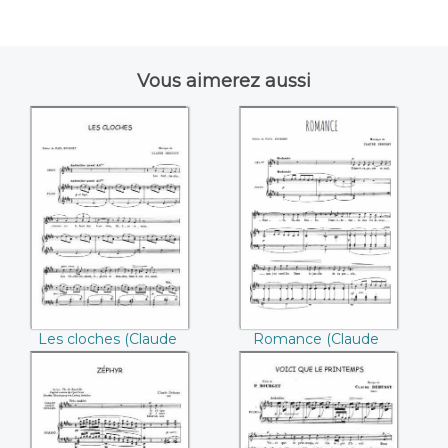
Vous aimerez aussi
Les cloches
Romance ((Claude
((Claude Debussy))
Debussy))
Les cloches (Claude
Romance (Claude
Debussy)
Debussy)
Zéphyr ((Claude
Voici que le