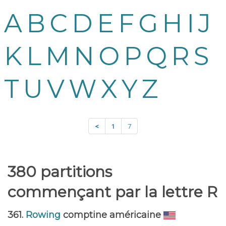
A
B
C
D
E
F
G
H
I
J
K
L
M
N
O
P
Q
R
S
T
U
V
W
X
Y
Z
<
1
7
380 partitions
commençant par la lettre R
361.
Rowing
comptine américaine