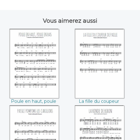
Vous aimerez aussi
Poule en haut,
La fille du coupeur
poule en bas
de paille
Poule en haut, poule
La fille du coupeur
en bas
de paille
Passez pompoms
La ronde de Biron
les carillons