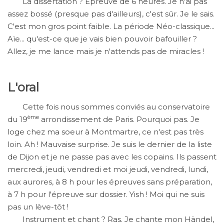
La dissertation ? Épreuve de 6 heures. Je n'ai pas
assez bossé (presque pas d'ailleurs), c'est sûr. Je le sais.
C'est mon gros point faible. La période Néo-classique...
Aïe... qu'est-ce que je vais bien pouvoir bafouiller ?
Allez, je me lance mais je n'attends pas de miracles !
L'oral
Cette fois nous sommes conviés au conservatoire
ème
du 19
arrondissement de Paris. Pourquoi pas. Je
loge chez ma soeur à Montmartre, ce n'est pas très
loin. Ah ! Mauvaise surprise. Je suis le dernier de la liste
de Dijon et je ne passe pas avec les copains. Ils passent
mercredi, jeudi, vendredi et moi jeudi, vendredi, lundi,
aux aurores, à 8 h pour les épreuves sans préparation,
à 7 h pour l'épreuve sur dossier. Yish ! Moi qui ne suis
pas un lève-tôt !
Instrument et chant ? Ras. Je chante mon Händel,