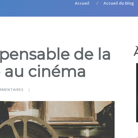
Accueil
Accueil du blog
spensable de la
 au cinéma
MMENTAIRES
|