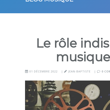
Le rôle indi
musique
01 DÉCEMBRE 2022
|
JEAN-BAPTISTE
|
0 CO