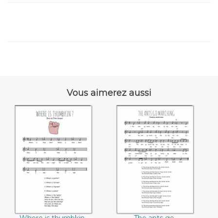
Vous aimerez aussi
Where is thumbkin
The ants go
marching