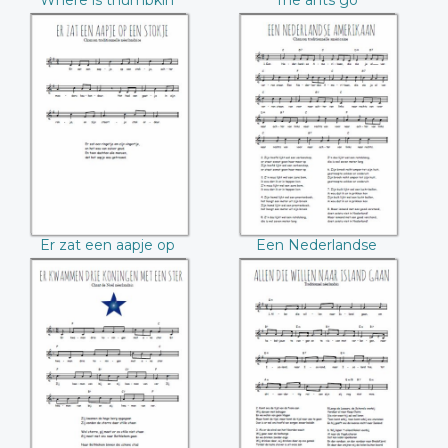
Where is thumbkin
The ants go
marching
Er zat een aapje op
Een Nederlandse
een stokje
Amerikaan
Er zat een aapje op
Een Nederlandse
een stokje
Amerikaan
Er kwamen drie
Allen die willen
koningen met een
naar Island gaan
ster