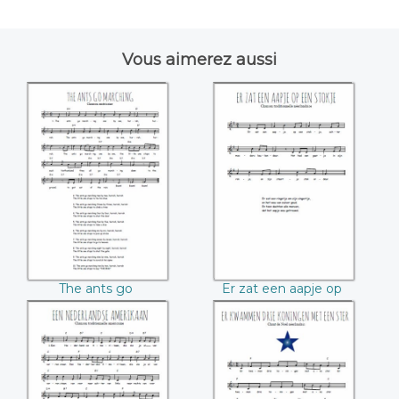
Vous aimerez aussi
The ants go
Er zat een aapje op
marching
een stokje
The ants go
Er zat een aapje op
marching
een stokje
Een Nederlandse
Er kwamen drie
Amerikaan
koningen met een