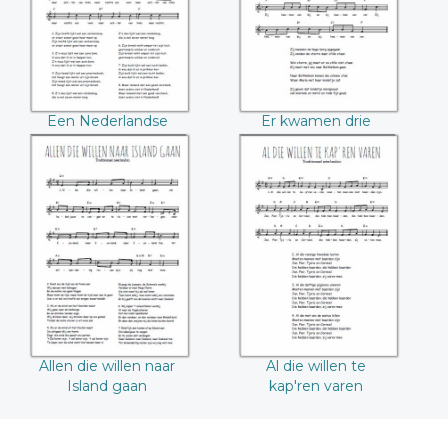
ster
Een Nederlandse
Er kwamen drie
Amerikaan
koningen met een
ster
Allen die willen
Al die willen te
naar Island gaan
kap'ren varen
Allen die willen naar
Al die willen te
Island gaan
kap'ren varen