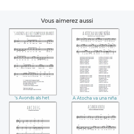
Vous aimerez aussi
's Avonds als het
A Atocha va una
kampvuur
niña
's Avonds als het
A Atocha va una niña
kampvuur
A B C D E F G
A canoa virou