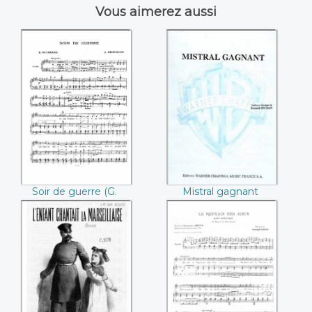
Vous aimerez aussi
Soir de guerre (G.
Mistral gagnant
Guibourg / Arthur
(Renaud)
Drouillon)
Soir de guerre (G.
Mistral gagnant
Guibourg / Arthur
(Renaud)
Drouillon)
L'enfant chantait la
Le refrain des aïeux
Marseillaise
(Georges Artus /
(Villemer / Lucien
Joseph Vidal)
Collin)