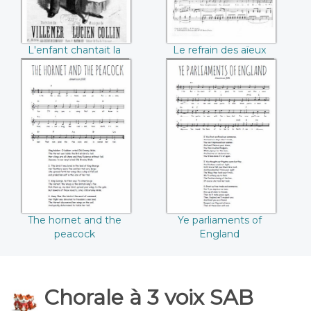
L'enfant chantait la
Le refrain des aïeux
Marseillaise (Villemer
(Georges Artus /
/ Lucien Collin)
Joseph Vidal)
The hornet and
Ye parliaments of
the peacock
England
The hornet and the
Ye parliaments of
peacock
England
Chorale à 3 voix SAB