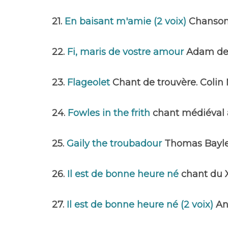
21.
En baisant m'amie (2 voix)
Chanson 
22.
Fi, maris de vostre amour
Adam de 
23.
Flageolet
Chant de trouvère. Colin
24.
Fowles in the frith
chant médiéval a
25.
Gaily the troubadour
Thomas Bayl
26.
Il est de bonne heure né
chant du 
27.
Il est de bonne heure né (2 voix)
A