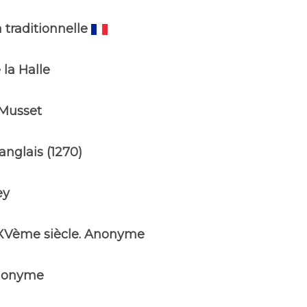
traditionnelle
la Halle
 Musset
nglais (1270)
ey
XVème siècle. Anonyme
nonyme