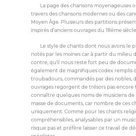
La page des chansons moyenageuses ou
travers des chansons modernes ou des cano
Moyen Âge. Plusieurs des partitions prése
inspirés d'anciens ouvrages du 18ème siècle
Le style de chants dont nous avons le pl
notés par les moines car à partir du milieu 
contre, qu'il nous reste fort peu de docum
également de magnifiques codex remplis de
troubadours, commandés par des nobles, d
ouvrages regorgent de trésors pas encore t
connaître quelques noms de musiciens de l
masse de documents, car nombre de ces ch
uniquement. Comme pour les chants religieu
compréhensibles, analysables par un music
risque pas et préfère laisser ce travail de