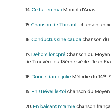
14.
Ce fut en mai
Moniot d'Arras
15.
Chanson de Thibault
chanson anci
16.
Conductus sine cauda
chanson du 
17.
Dehors loncpré
Chanson du Moyen Â
de Trouvère du 13ème siècle.. Jean Era
ème
18.
Douce dame jolie
Mélodie du 14
19.
Eh ! Réveille-toi
chanson du Moyen
20.
En baisant m'amie
chanson frança