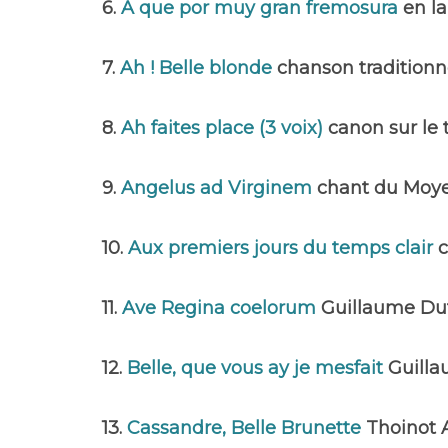
6.
A que por muy gran fremosura
en l
7.
Ah ! Belle blonde
chanson traditionne
8.
Ah faites place (3 voix)
canon sur le
9.
Angelus ad Virginem
chant du Moye
10.
Aux premiers jours du temps clair
11.
Ave Regina coelorum
Guillaume Du
12.
Belle, que vous ay je mesfait
Guill
13.
Cassandre, Belle Brunette
Thoinot 