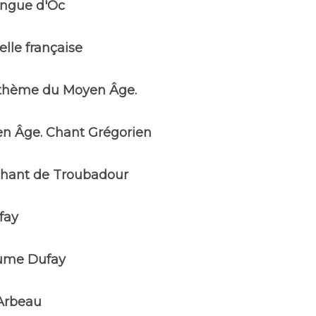
angue d'Oc
lle française
 thème du Moyen Âge.
n Âge. Chant Grégorien
chant de Troubadour
fay
aume Dufay
Arbeau