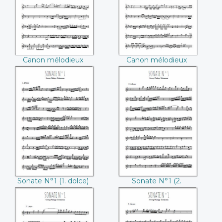
Telemann))
Telemann))
Canon mélodieux
Canon mélodieux
N°5 (Georg Philipp
N°6 (Georg Philipp
Telemann)
Telemann)
Sonate N°1 (1.
Sonate N°1 (2.
dolce) ((Georg
Allegro) ((Georg
Philipp Telemann))
Philipp Telemann))
Sonate N°1 (1. dolce)
Sonate N°1 (2.
(Georg Philipp
Allegro) (Georg
Telemann)
Philipp Telemann)