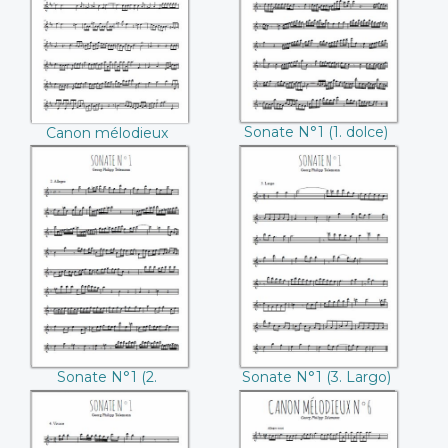
Telemann))
Philipp Telemann))
Sonate N°1 (1. dolce)
Canon mélodieux
(Georg Philipp
N°6 (Georg Philipp
Telemann)
Telemann)
Sonate N°1 (2.
Sonate N°1 (3.
Allegro) ((Georg
Largo) ((Georg
Philipp Telemann))
Philipp Telemann))
Sonate N°1 (2.
Sonate N°1 (3. Largo)
Allegro) (Georg
(Georg Philipp
Philipp Telemann)
Telemann)