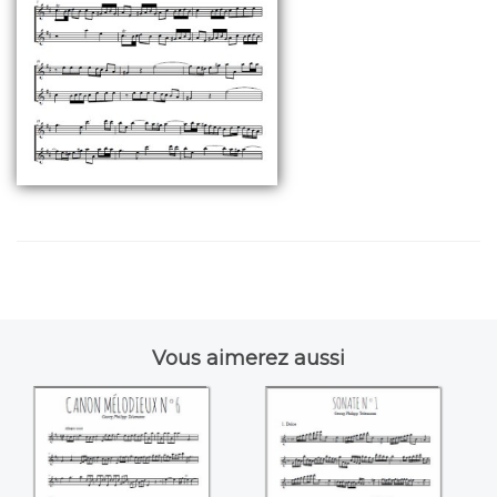
Vous aimerez aussi
Canon mélodieux
Sonate N°1 (1.
N°6 ((Georg Philipp
dolce) ((Georg