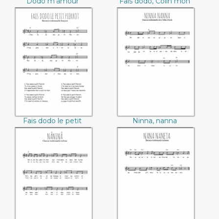
Dodo m'amour
Fais dodo, Colin mon
p'tit frère
Fais dodo le petit
Ninna, nanna
Pierrot
Fais dodo le petit
Ninna, nanna
Pierrot
Nâninâ
Nana naneta