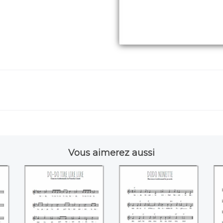
Vous aimerez aussi
do
Do-do tire lire lire
Dodo Ninette