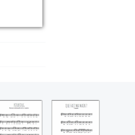
Koukoug
Que fait ma main