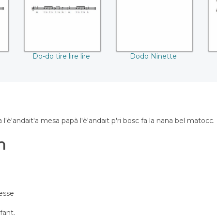
Do-do tire lire lire
Dodo Ninette
'è'andait'a mesa papà l'è'andait p'ri bosc fa la nana bel matocc.
n
esse
fant.