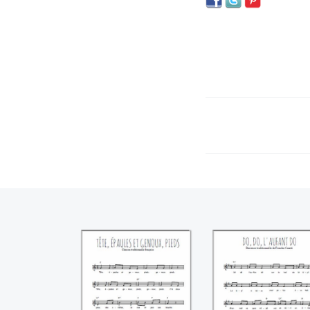
Têtes, épaules et
Do, do, l'aufant 
genoux, pieds