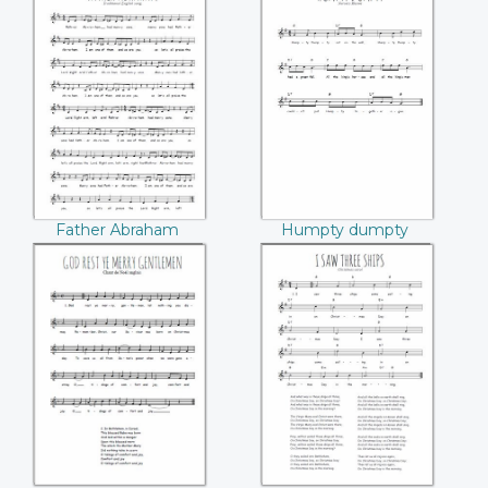
Father Abraham
Humpty dumpty
Father Abraham
Humpty dumpty
God rest ye merry
I saw three ships
gentlemen
come sailing by