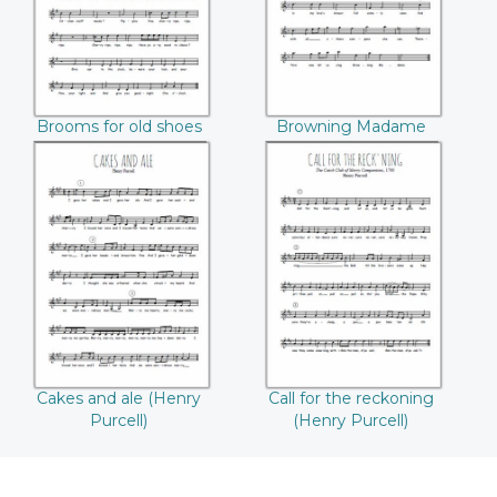
Ravenscroft)
Ravenscroft)
Brooms for old shoes
Browning Madame
(Thomas
(Thomas
Ravenscroft)
Ravenscroft)
Cakes and ale
Call for the
(Henry Purcell)
reckoning (Henry
Purcell)
Cakes and ale (Henry
Call for the reckoning
Purcell)
(Henry Purcell)