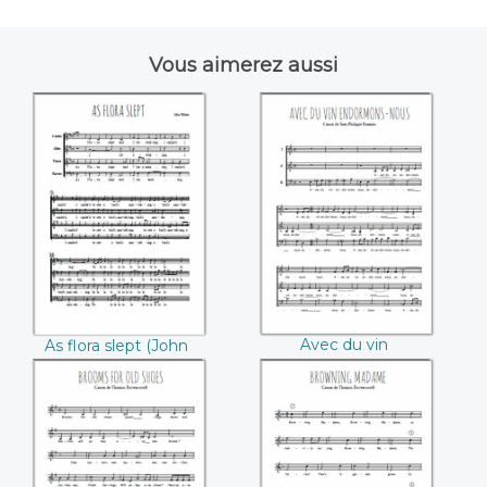
Vous aimerez aussi
As flora slept (John
Avec du vin
Hilton)
endormons-nous
(Jean-Philippe
Rameau)
Avec du vin
As flora slept (John
endormons-nous
Hilton)
(Jean-Philippe
Rameau)
Brooms for old
Browning Madame
shoes (Thomas
(Thomas