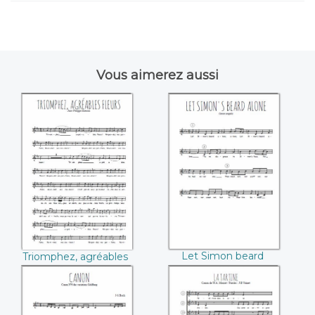
Vous aimerez aussi
Triomphez,
Let Simon beard
agréables fleurs
alone (Hector
((Jean-Philippe
Berlioz)
Rameau))
Let Simon beard
Triomphez, agréables
alone (Hector
fleurs (Jean-Philippe
Berlioz)
Rameau)