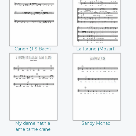
Canon (J-S Bach)
La tartine (Mozart)
Canon (J-S Bach)
La tartine (Mozart)
My dame hath a
Sandy Mcnab
lame tame crane
My dame hath a
Sandy Mcnab
lame tame crane