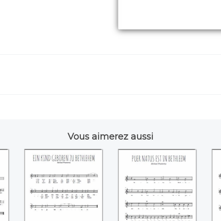
Vous aimerez aussi
Ein kind geboren
Puer natus est in
zu bethlehem
Bethleem
d
((Michael
((Michael