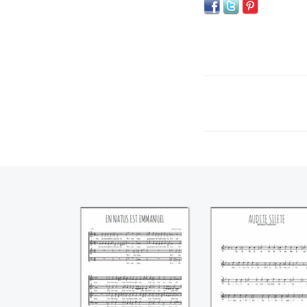
En natus est
Audite silete
Emmanuel
((Michael
((Michael
Praetorius))