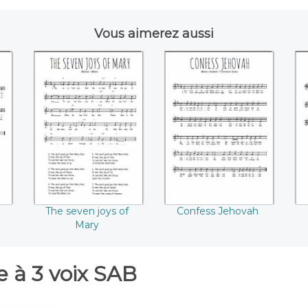
Vous aimerez aussi
s
The seven joys of
Confess Jehovah
l
Mary
The seven joys of
Confess Jehovah
Mary
 à 3 voix SAB