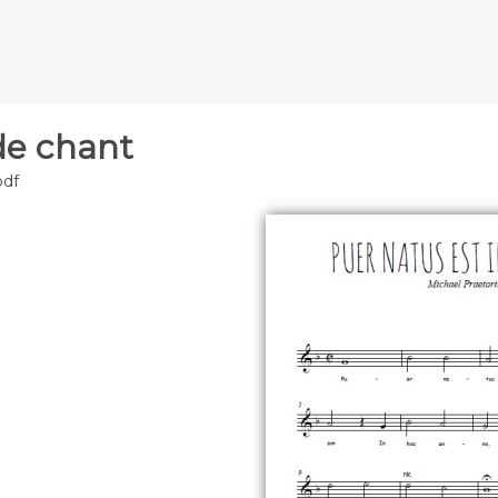
de chant
pdf