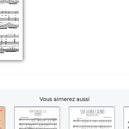
Vous aimerez aussi
Non piangere, liù
Sur la mer calmée,
M