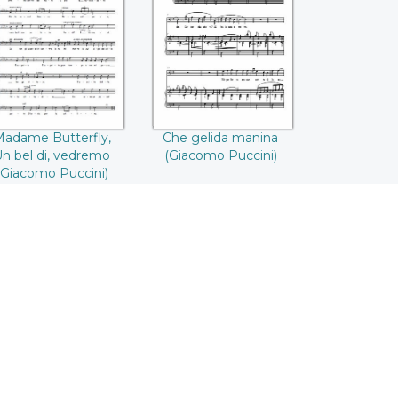
 bel di, vedremo
((Giacomo Puccini))
Giacomo Puccini))
adame Butterfly,
Che gelida manina
n bel di, vedremo
(Giacomo Puccini)
(Giacomo Puccini)