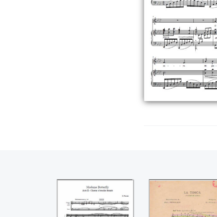
Choeur à bouche
Prière de Tosca,