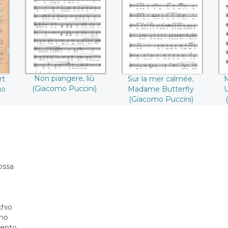
r
((Giacomo Puccini))
Madame Butterfly
Un
))
((Giacomo Puccini))
((
Non piangere, liù
rt
Sur la mer calmée,
M
(Giacomo Puccini)
mo
Madame Butterfly
U
(Giacomo Puccini)
ossa
chio
rno
mento