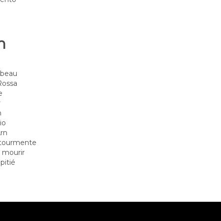
n
, beau
 Rossa
e
r
n
io
Arn
 tourmente
 mourir
pitié