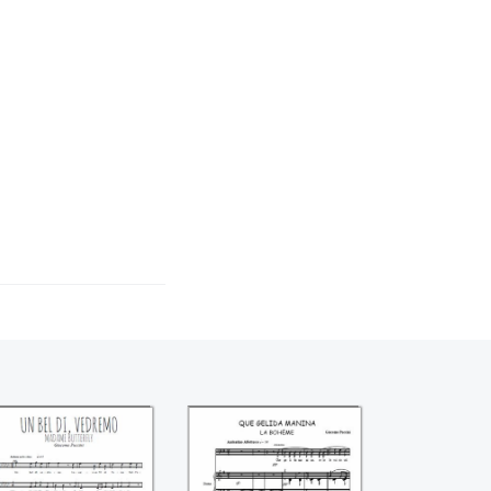
adame Butterfly,
Che gelida manina