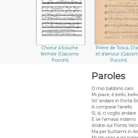
fermée ((Giacomo
D'art et d'amou
Puccini))
((Giacomo Puccini
Choeur à bouche
Prière de Tosca, D'a
fermée (Giacomo
et d'amour (Giaco
Puccini)
Puccini)
Paroles
O mio babbino caro
Mi piace, è bello, bello
Vo' andare in Porta R
A comperar l'anello
Sì, sì, ci voglio andare
E se l'amassi indarno
Andrei sul Ponte Vec
Ma per buttarmi in A
Mi struggo e mi tor