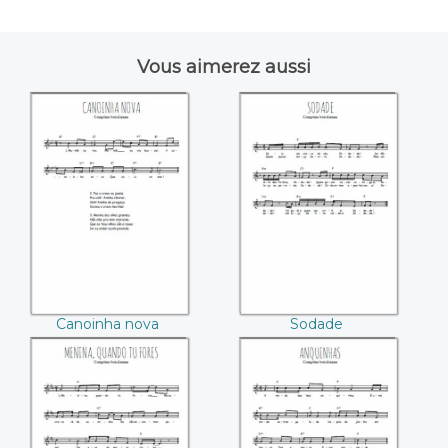
Vous aimerez aussi
Canoinha nova
Sodade
Canoinha nova
Sodade
Menina, quando tu
Anquinhas
fores