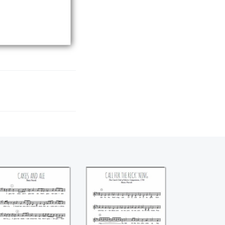
Cakes and ale
Call for the
(Henry Purcell)
reckoning (Henry