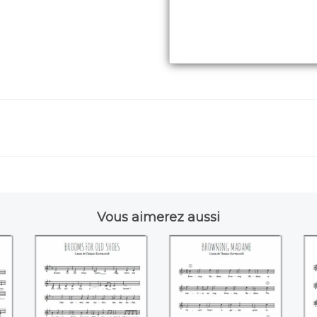
Vous aimerez aussi
Brooms for old
Browning Madame
s
shoes (Thomas
(Thomas