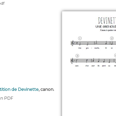
pdf
tition de Devinette
, canon.
 en PDF