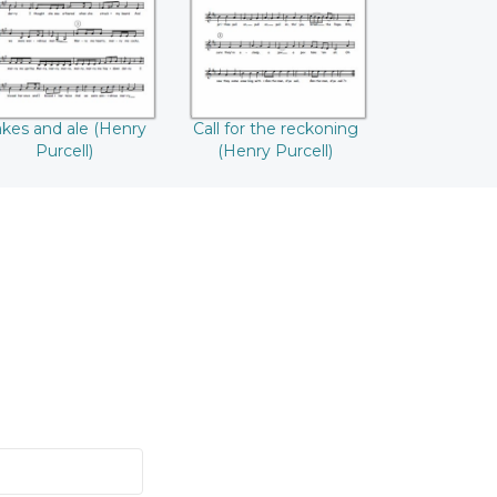
Purcell)
kes and ale (Henry
Call for the reckoning
Purcell)
(Henry Purcell)