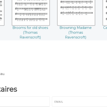
Ravenscroft)
Ravenscroft)
Brooms for old shoes
Browning Madame
Ca
(Thomas
(Thomas
Ravenscroft)
Ravenscroft)
eau.
ires