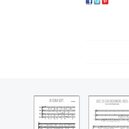
As flora slept (John
Avec du vin
Hilton)
endormons-nou