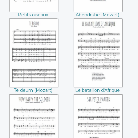
Petits oiseaux
Abendruhe (Mozart)
Te deum (Mozart)
Le bataillon
d'Afrique (Charles
Gilles)
Te deum (Mozart)
Le bataillon d'Afrique
(Charles Gilles)
How happy the
Sir Peter Parker
soldier