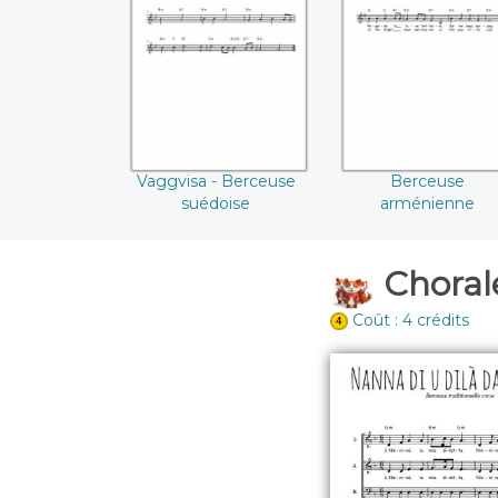
Vaggvisa -
Berceuse
Berceuse suédoise
arménienne
Vaggvisa - Berceuse
Berceuse
suédoise
arménienne
Chorale
Coût : 4 crédits