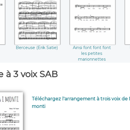
Berceuse (Erik
Ainsi font font font
D
Satie)
les petites
marionnettes
Berceuse (Erik Satie)
Ainsi font font font
les petites
marionnettes
 à 3 voix SAB
Téléchargez l'arrangement à trois voix de N
monti