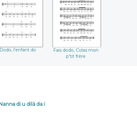
odo, l'enfant do
Fais dodo, Colas
mon p'tit frère
Dodo, l'enfant do
Fais dodo, Colas mon
p'tit frère
anna di u dilà da i