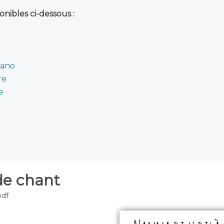
onibles ci-dessous :
iano
re
e
de chant
pdf