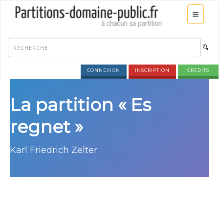
CONNEXION
INSCRIPTION
CRÉDITS
La partition « Es
regnet »
Karl Friedrich Zelter