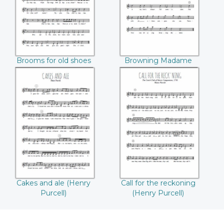
Ravenscroft)
Ravenscroft)
Brooms for old shoes
Browning Madame
(Thomas
(Thomas
Ravenscroft)
Ravenscroft)
Cakes and ale
Call for the
(Henry Purcell)
reckoning (Henry
Purcell)
Cakes and ale (Henry
Call for the reckoning
Purcell)
(Henry Purcell)