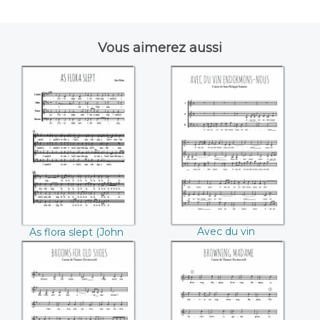
Vous aimerez aussi
As flora slept (John
Avec du vin
Hilton)
endormons-nous
(Jean-Philippe
Rameau)
Avec du vin
As flora slept (John
endormons-nous
Hilton)
(Jean-Philippe
Rameau)
Brooms for old
Browning Madame
shoes (Thomas
(Thomas