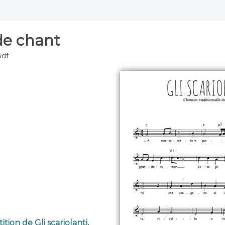
de chant
pdf
ition de Gli scariolanti
,