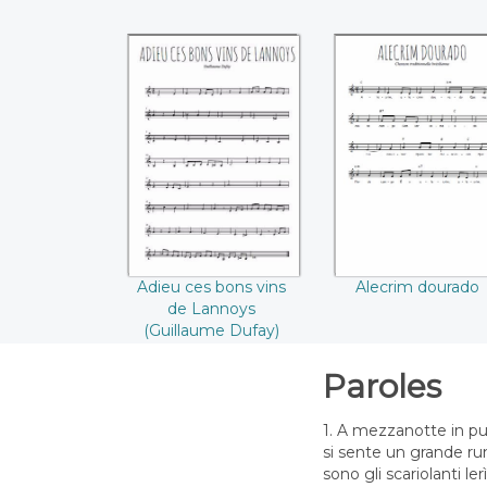
Adieu ces bons vins
Alecrim dourad
de Lannoys
(Guillaume Dufay)
Adieu ces bons vins
Alecrim dourado
de Lannoys
(Guillaume Dufay)
Paroles
1. A mezzanotte in p
si sente un grande r
sono gli scariolanti lerì