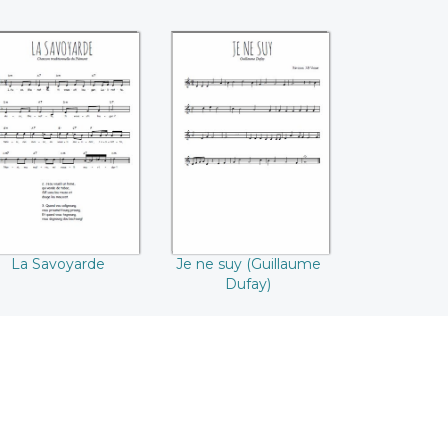
La Savoyarde
Je ne suy
(Guillaume Dufay)
La Savoyarde
Je ne suy (Guillaume
Dufay)