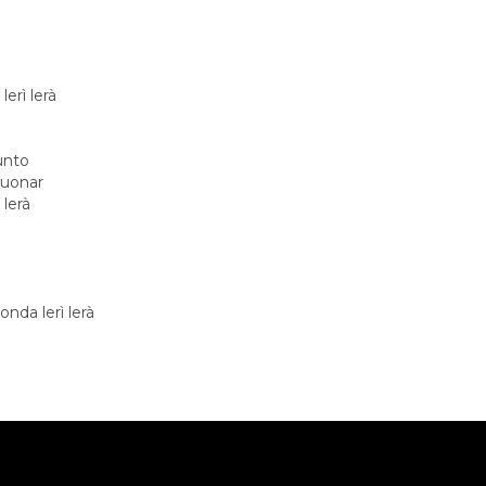
lerì lerà
unto
suonar
 lerà
onda lerì lerà