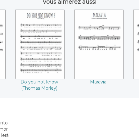
Vous aimerez aussi
o
Do you not know
Maravia
(Thomas Morley)
Do you not know
Maravia
(Thomas Morley)
unto
umor
 lerà