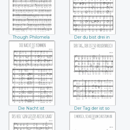
((Thomas Morley))
Though Philomela
Der du bist drei in
lost her love (Thomas
Einigkeit (Bach)
Morley)
Die Nacht ist
Der Tag der ist so
kommen (Bach)
freudenreich
(Bach)
Die Nacht ist
Der Tag der ist so
kommen (Bach)
freudenreich (Bach)