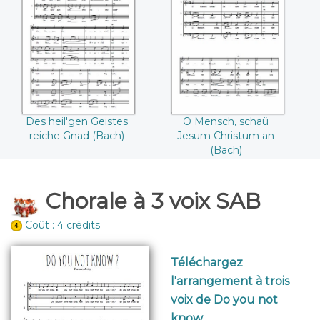
Des heil'gen
O Mensch, schaü
Geistes reiche
Jesum Christum an
Gnad (Bach)
(Bach)
Des heil'gen Geistes
O Mensch, schaü
reiche Gnad (Bach)
Jesum Christum an
(Bach)
Chorale à 3 voix SAB
Coût : 4 crédits
Téléchargez
l'arrangement à trois
voix de Do you not
know