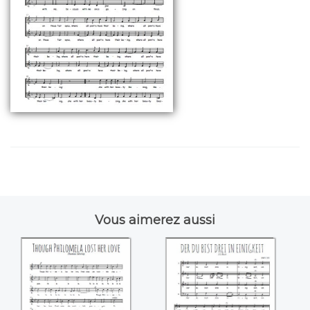
Vous aimerez aussi
Though Philomela
Der du bist drei in
lost her love
Einigkeit (Bach)