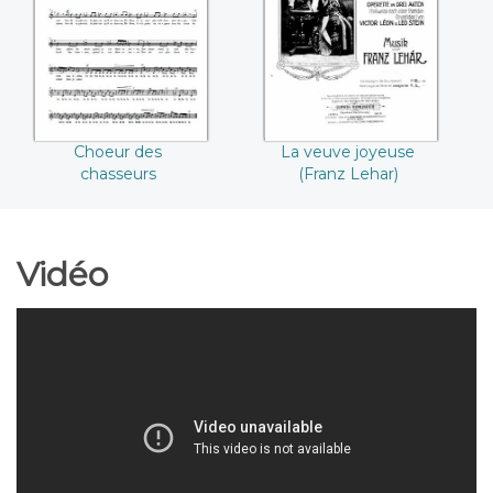
chasseurs
(Franz Lehar)
Choeur des
La veuve joyeuse
chasseurs
(Franz Lehar)
Vidéo