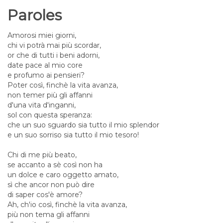
Paroles
Amorosi miei giorni,
chi vi potrà mai più scordar,
or che di tutti i beni adorni,
date pace al mio core
e profumo ai pensieri?
Poter così, finchè la vita avanza,
non temer più gli affanni
d'una vita d'inganni,
sol con questa speranza:
che un suo sguardo sia tutto il mio splendor
e un suo sorriso sia tutto il mio tesoro!
Chi di me più beato,
se accanto a sè così non ha
un dolce e caro oggetto amato,
sì che ancor non può dire
di saper cos'è amore?
Ah, ch'io così, finchè la vita avanza,
più non tema gli affanni