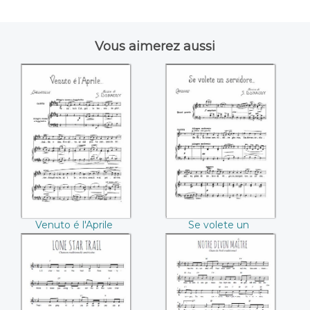
Vous aimerez aussi
Venuto é l'Aprile
Se volete un
((Stefano
servidore ((Stefano
Donaudy))
Donaudy))
Venuto é l'Aprile
Se volete un
(Stefano Donaudy)
servidore (Stefano
Donaudy)
Lone Star Trail
Notre Divin Maître