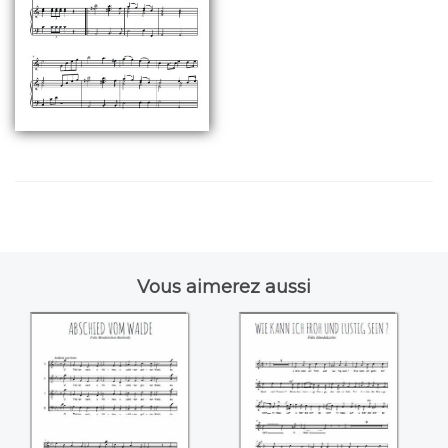
Vous aimerez aussi
Abschied vom
Wie kann ich froh
walde ((Felix
und lustig sein
Mendelssohn))
((Felix