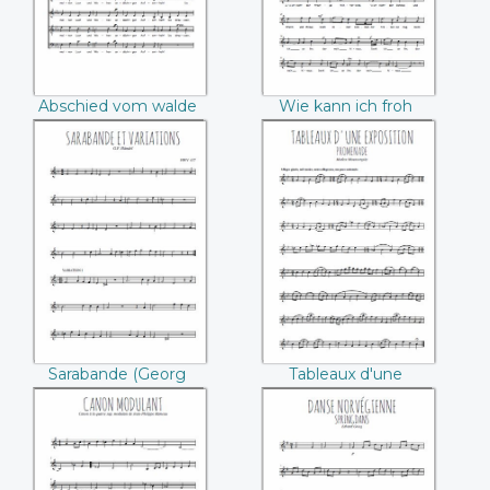
Mendelssohn))
Abschied vom walde
Wie kann ich froh
(Felix Mendelssohn)
und lustig sein (Felix
Mendelssohn)
Sarabande (Georg
Tableaux d'une
Friedrich Händel)
exposition,
promenade
(Modest
Moussorgski)
Sarabande (Georg
Tableaux d'une
Friedrich Händel)
exposition,
promenade (Modest
Moussorgski)
Canon modulant
Danse