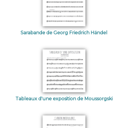
Sarabande de Georg Friedrich Händel
Tableaux d'une exposition de Moussorgski