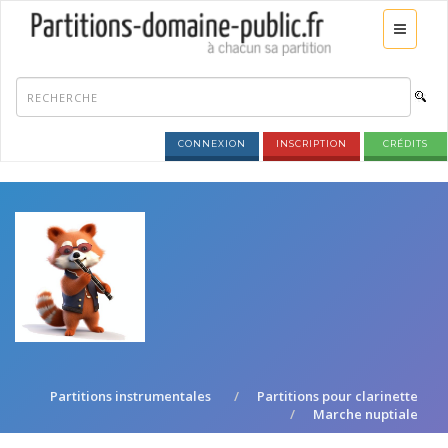
CONNEXION
INSCRIPTION
CRÉDITS
Partitions instrumentales
Partitions pour clarinette
Marche nuptiale