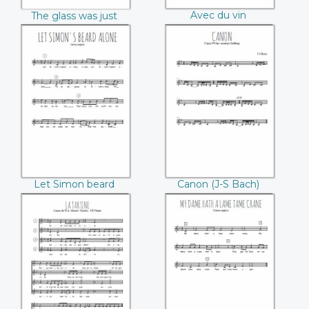
Avec du vin
The glass was just
endormons-nous
timed (Henry Purcell)
(Jean-Philippe
Rameau)
Let Simon beard
Canon (J-S Bach)
alone (Hector
Berlioz)
Let Simon beard
Canon (J-S Bach)
alone (Hector
Berlioz)
La tartine (Mozart)
My dame hath a
lame tame crane