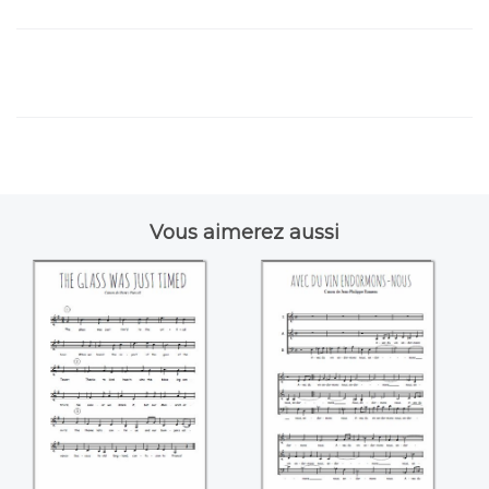
Vous aimerez aussi
The glass was just
Avec du vin
timed (Henry
endormons-nous
Purcell)
(Jean-Philippe
Rameau)