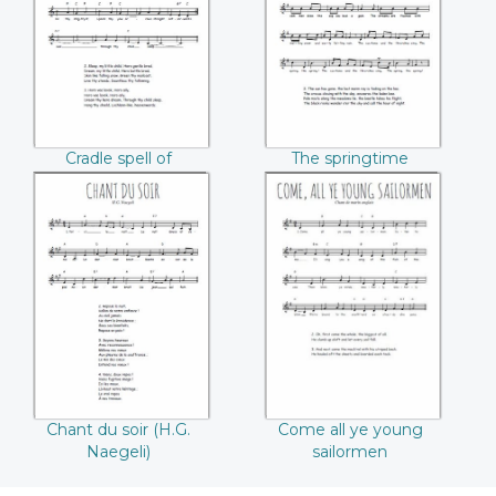
Dunvegan
(Alfred S. Gatty)
Cradle spell of
The springtime
Dunvegan
(Alfred S. Gatty)
Chant du soir (H.G.
Come all ye young
Naegeli)
sailormen
Chant du soir (H.G.
Come all ye young
Naegeli)
sailormen