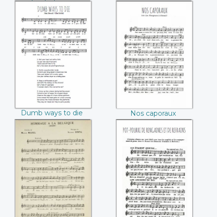
chant et piano
(Antony Choudens)
Dumb ways to die
Nos caporaux
(John Mescall /
(Inconnu)
Ollie McGill)
Dumb ways to die
Nos caporaux
(John Mescall / Ollie
(Inconnu)
McGill)
Hommage à la
Pot-pourri de
Belgique (Manlius
rengaines et de
Maurel / Voltaire
refrains
Gentil)