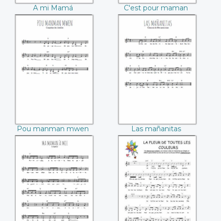
A mi Mamá
C'est pour maman
(Louis Guillaume)
Pou manman
Las mañanitas
mwen
Pou manman mwen
Las mañanitas
Ma maman à moi
La fleur de toutes
les couleurs
(Stéphy)