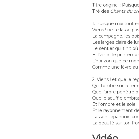
Titre original : Puisq
Tiré des
Chants du cr
1. Puisque mai tout e
Viens ! ne te lasse p
La campagne, les boi
Les larges clairs de l
Le sentier qui finit
Et l’air et le printem
L’horizon que ce mon
Comme une lèvre au b
2. Viens ! et que le r
Qui tombe sur la terre
Que l’arbre pénétré d
Que le souffle embra
Et l’ombre et le soleil
Et le rayonnement de
Fassent épanouir, co
La beauté sur ton fro
Vidéo