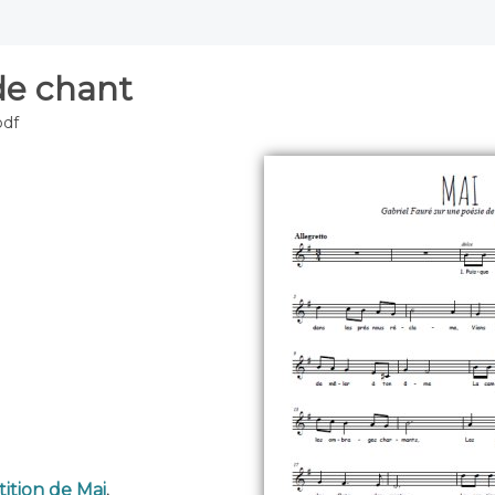
de chant
pdf
tition de Mai
.