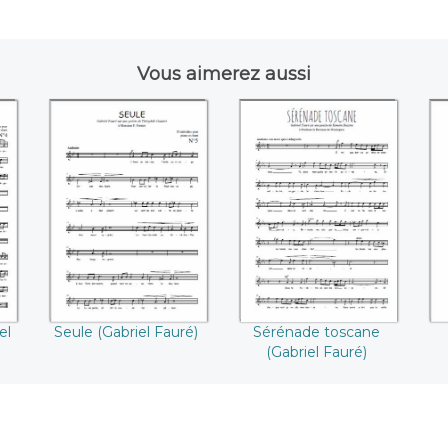
Vous aimerez aussi
Seule ((Gabriel
Sérénade toscane
A
)
Fauré))
((Gabriel Fauré))
el
Seule (Gabriel Fauré)
Sérénade toscane
(Gabriel Fauré)