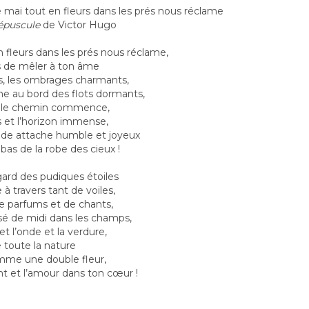
ue mai tout en fleurs dans les prés nous réclame
épuscule
de Victor Hugo
n fleurs dans les prés nous réclame,
as de mêler à ton âme
s, les ombrages charmants,
une au bord des flots dormants,
 où le chemin commence,
ps et l’horizon immense,
de attache humble et joyeux
as de la robe des cieux !
egard des pudiques étoiles
 à travers tant de voiles,
e parfums et de chants,
sé de midi dans les champs,
 et l’onde et la verdure,
 toute la nature
mme une double fleur,
nt et l’amour dans ton cœur !