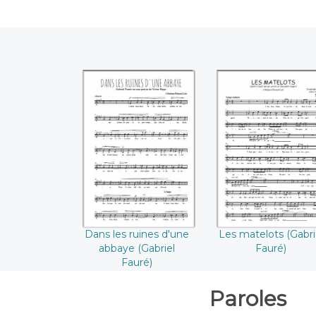
Dans les ruines
Les matelots
d'une abbaye
((Gabriel Fauré)
((Gabriel Fauré))
Dans les ruines d'une
Les matelots (Gabri
abbaye (Gabriel
Fauré)
Fauré)
Paroles