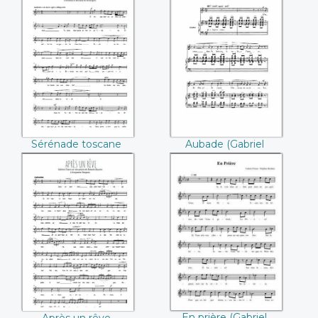
Sérénade toscane
Aubade ((Gabriel
((Gabriel Fauré))
Fauré))
Sérénade toscane
Aubade (Gabriel
(Gabriel Fauré)
Fauré)
Après un rêve
En prière ((Gabriel
((Gabriel Fauré))
Fauré))
En prière (Gabriel
Après un rêve