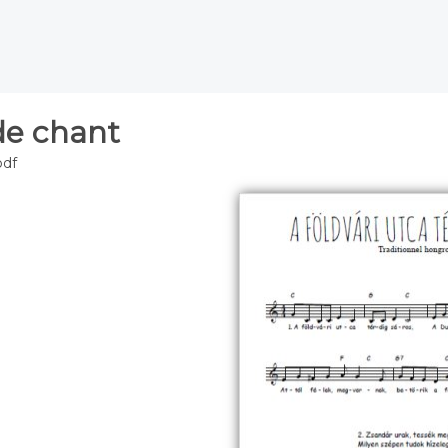
de chant
pdf