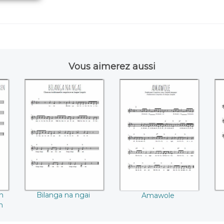
Vous aimerez aussi
Bilanga na ngai
Amawole
n
Bilanga na ngai
Amawole
n