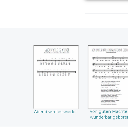
Abend wird es
Von guten
wieder
Mächten
wunderbar
geboren
Von guten Mächte
Abend wird es wieder
wunderbar gebore