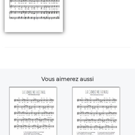
Vous aimerez aussi
La jambe me fait
La cambo me fa
mal
mau