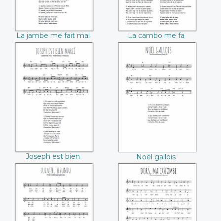
La jambe me fait mal
La cambo me fa
mau
Joseph est bien
Noël gallois
marié
Joseph est bien
Noël gallois
marié
Lulajze, Jezuniu
Dors ma colombe