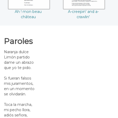
Ah ! mon beau
A-creepin' and a-
château
crawlin'
Paroles
Naranja dulce
Limón partido
dame un abrazo
que yo te pido.
Si fueran falsos
mis juramentos,
en un momento
se olvidarán.
Toca la marcha,
mi pecho llora,
adiós señora,