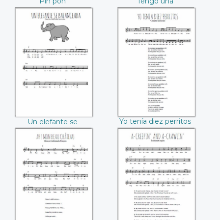
Pin pon
Tengo una
muñequita
Un elefante se
Yo tenía diez
balanceaba
perritos
Yo tenía diez perritos
Un elefante se
balanceaba
Ah ! mon beau
A-creepin' and a-
château
crawlin'