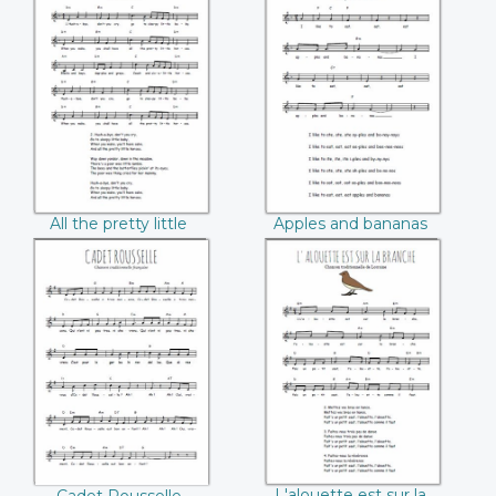
All the pretty little
Apples and
horses
bananas
All the pretty little
Apples and bananas
horses
Cadet Rousselle
L'alouette est sur
la branche
L'alouette est sur la
Cadet Rousselle