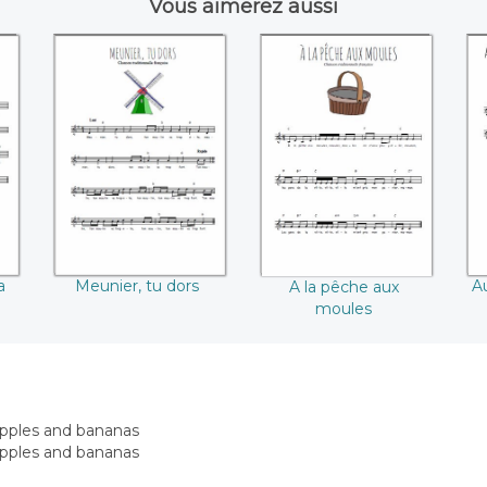
Vous aimerez aussi
r
Meunier, tu dors
A la pêche aux
moules
e
a
Meunier, tu dors
A
A la pêche aux
moules
t apples and bananas
t apples and bananas