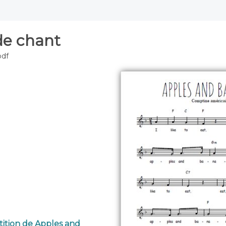
de chant
pdf
tition de Apples and