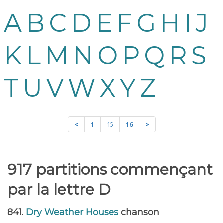
A
B
C
D
E
F
G
H
I
J
K
L
M
N
O
P
Q
R
S
T
U
V
W
X
Y
Z
<
1
15
16
>
917 partitions commençant
par la lettre D
841.
Dry Weather Houses
chanson