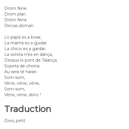
Dròm Nine
Dròm plan
Dròm Nine
Dincas doman
Lo papà es a boiar,
La mamà es a guidar
La chicoi es a gardar,
La soreta n'es en dança,
Dessus lo pont de Talança.
Sopeta de choina
Au sera te haran.
Som-som,
Vène, vène, vène,
Som-som,
Vène, vène, donc !
Traduction
Dors, petit