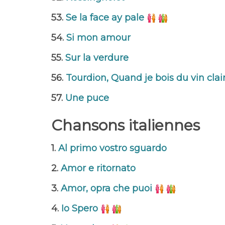
53.
Se la face ay pale
54.
Si mon amour
55.
Sur la verdure
56.
Tourdion, Quand je bois du vin clai
57.
Une puce
Chansons italiennes
1.
Al primo vostro sguardo
2.
Amor e ritornato
3.
Amor, opra che puoi
4.
Io Spero