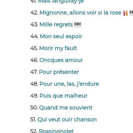
41.
Mais languiray-je
42.
Mignonne, allons voir si la rose
43.
Mille regrets
44.
Mon seul espoir
45.
Morir my fault
46.
Oncques amour
47.
Pour présenter
48.
Pour une, las, j'endure
49.
Puis que malheur
50.
Quand me souvient
51.
Qui veut ouïr chanson
52.
Rossingnolet