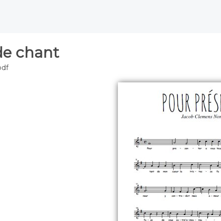
de chant
pdf