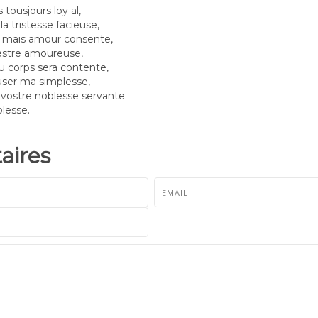
tousjours loy al,
a tristesse facieuse,
t mais amour consente,
 estre amoureuse,
 corps sera contente,
user ma simplesse,
 vostre noblesse servante
blesse.
ires