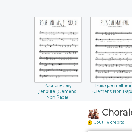
Pour une, las,
Puis que malhe
j'endure ((Clemens
((Clemens Non
Non Papa))
Papa))
Pour une, las,
Puis que malheur
j'endure (Clemens
(Clemens Non Pap
Non Papa)
Chorale
Coût : 6 crédits