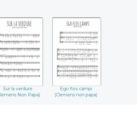
Sur la verdure
Ego flos campi
((Clemens Non
((Clemens non
Papa))
papa))
Sur la verdure
Ego flos campi
Clemens Non Papa)
(Clemens non papa)