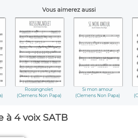
Vous aimerez aussi
ur
Rossingnolet
Si mon amour
((Clemens Non
((Clemens Non
Papa))
Papa))
Rossingnolet
Si mon amour
a)
(Clemens Non Papa)
(Clemens Non Papa)
(
 à 4 voix SATB