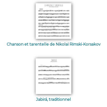
Chanson et tarentelle de Nikolaï Rimski-Korsakov
Jabirá, traditionnel