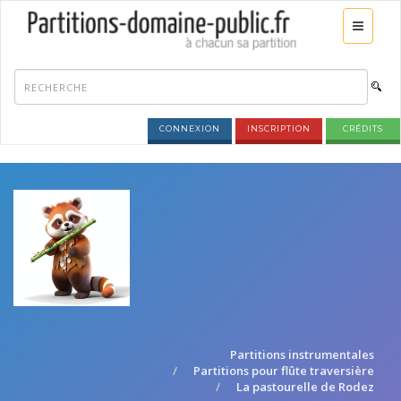
CONNEXION
INSCRIPTION
CRÉDITS
Partitions instrumentales
Partitions pour flûte traversière
La pastourelle de Rodez